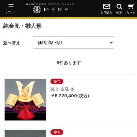
メニュー
お問合せ
検索
カート
純金兜・雛人形
並べ替え
5
件あります
純金 崇高 兜
￥5,229,400(税込)