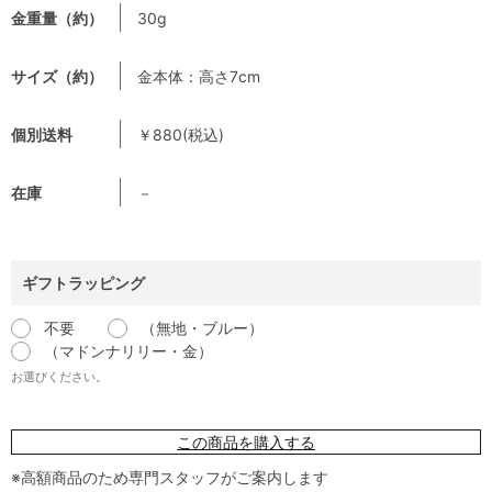
金重量（約）
30g
サイズ（約）
金本体：高さ7cm
個別送料
￥880(税込)
在庫
－
ギフトラッピング
不要
（無地・ブルー）
（マドンナリリー・金）
お選びください。
この商品を購入する
※高額商品のため専門スタッフがご案内します