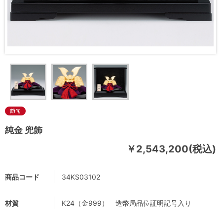
純金 兜飾
￥2,543,200(税込)
商品コード
34KS03102
材質
K24（金999） 造幣局品位証明記号入り