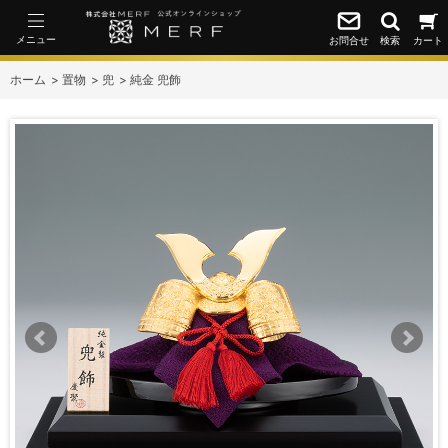
メニュー
お問合せ
検索
カート
ホーム
>
置物
>
兜
>
純金 兜飾