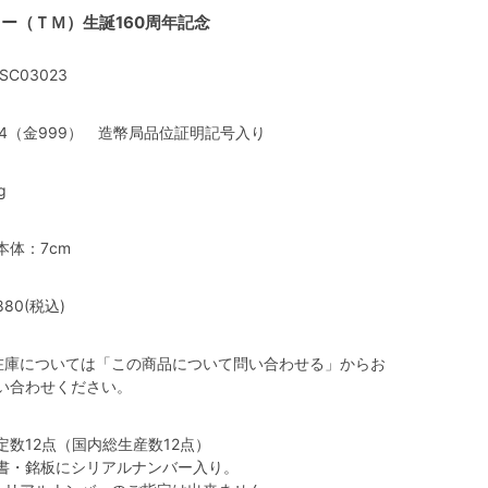
ー（ＴＭ）生誕160周年記念
SC03023
24（金999） 造幣局品位証明記号入り
g
本体：7cm
880(税込)
在庫については「この商品について問い合わせる」からお
い合わせください。
定数12点（国内総生産数12点）
書・銘板にシリアルナンバー入り。