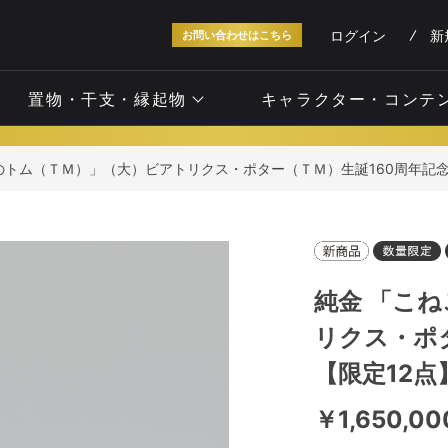
ログイン
新
お問い合わせはこちら
置物・干支・縁起物
キャラクター・コンテ
トム（ＴＭ）」（大）ビアトリクス・ポター（ＴＭ）生誕160周年記念 【限
純金 「こ
リクス・ポ
【限定12点】
￥1,650,0