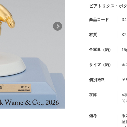
ビアトリクス・ポタ
商品コード
34
材質
K
金重量（約）
15
サイズ（約）
金
個別送料
￥
在庫
※
問
備考
限
証