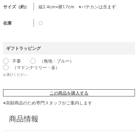
サイズ（約）
縦2.4cm×横1.7cm ※バチカンは含まず
在庫
〇
ギフトラッピング
不要
（無地・ブルー）
（マドンナリリー・金）
お選びください。
この商品を購入する
※高額商品のため専門スタッフがご案内します
商品情報