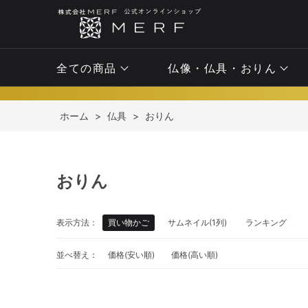
全ての商品
仏像・仏具・おりん
ホーム
>
仏具
>
おりん
おりん
表示方法：
買い物かご
サムネイル(1列)
ランキング
並べ替え：
価格(安い順)
価格(高い順)